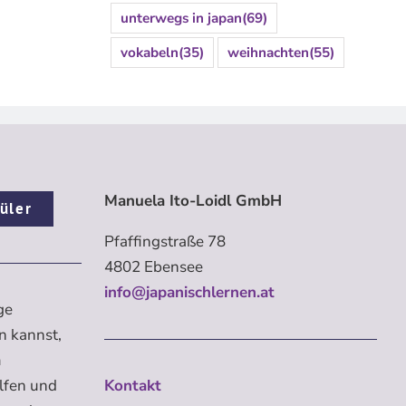
unterwegs in japan
(69)
vokabeln
(35)
weihnachten
(55)
Manuela Ito-Loidl GmbH
üler
Pfaffingstraße 78
4802 Ebensee
info@japanischlernen.at
ge
n kannst,
m
elfen und
Kontakt