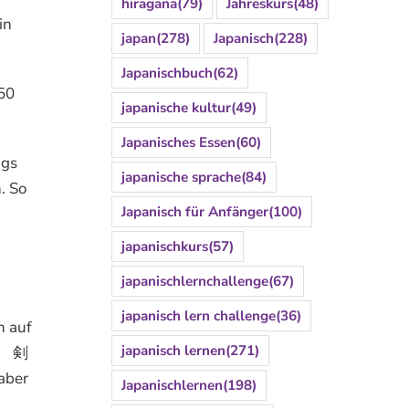
hiragana
(79)
Jahreskurs
(48)
in
japan
(278)
Japanisch
(228)
Japanischbuch
(62)
150
japanische kultur
(49)
Japanisches Essen
(60)
ags
japanische sprache
(84)
. So
Japanisch für Anfänger
(100)
japanischkurs
(57)
japanischlernchallenge
(67)
japanisch lern challenge
(36)
n auf
japanisch lernen
(271)
eg 剣
aber
Japanischlernen
(198)