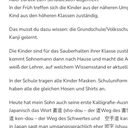
In der Früh treffen sich die Kinder aus der näheren 
Kind aus den höheren Klassen zuständig.
Das musst du dazu wissen: die Grundschule/Volksschul
Kanji gelernt.
Die Kinder sind für das Sauberhalten ihrer Klasse zu
kommt Sohnemann dann nach Hause und macht die Aufg
weiß der Lehrer, auf welchem Wissensstand er aktuell 
In der Schule tragen alle Kinder Masken. Schuluniform g
haben alle die gleichen Hosen und Shirts an.
Heute hat mein Sohn auch seine erste Kalligrafie-Ausr
Japanisch das Wort 書道 (sho-dou – der 道Weg des 書
道 ken-dou – der Weg des Schwertes und 空手道 karate-
in Japan sagt man umgangssprachlich eher 習字 (shuu-j