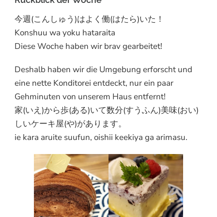
今週(こんしゅう)はよく働(はたら)いた！
Konshuu wa yoku hataraita
Diese Woche haben wir brav gearbeitet!
Deshalb haben wir die Umgebung erforscht und
eine nette Konditorei entdeckt, nur ein paar
Gehminuten von unserem Haus entfernt!
家(いえ)から歩(ある)いて数分(すうふん)美味(おい)
しいケーキ屋(や)があります。
ie kara aruite suufun, oishii keekiya ga arimasu.