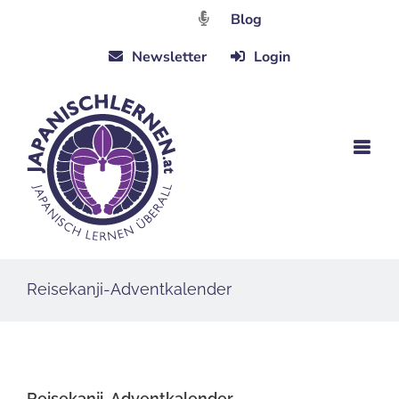
Zum
Blog
Inhalt
Newsletter
Login
springen
Reisekanji-Adventkalender
Reisekanji-Adventkalender