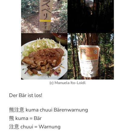
(c) Manuela Ito-Loidl
Der Bär ist los!
熊注意 kuma chuui Bärenwarnung
熊 kuma = Bär
注意 chuui = Warnung