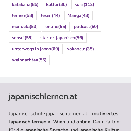
katakana
(86)
kultur
(36)
kurs
(112)
lernen
(68)
lesen
(44)
Manga
(48)
manuela
(53)
online
(55)
podcast
(60)
sensei
(59)
starter-japanisch
(56)
unterwegs in japan
(69)
vokabeln
(35)
weihnachten
(55)
japanischlernen.at
Japanischschule japanischlernen.at –
motiviertes
Japanisch lernen
in
Wien
und
online
. Dein Partner
für die
japanische Sprache
und
japanische Kultur
.