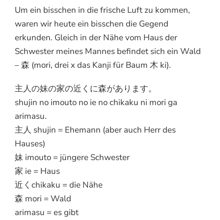
Um ein bisschen in die frische Luft zu kommen,
waren wir heute ein bisschen die Gegend
erkunden. Gleich in der Nähe vom Haus der
Schwester meines Mannes befindet sich ein Wald
– 森 (mori, drei x das Kanji für Baum 木 ki).
主人の妹の家の近くに森があります。
shujin no imouto no ie no chikaku ni mori ga
arimasu.
主人 shujin = Ehemann (aber auch Herr des
Hauses)
妹 imouto = jüngere Schwester
家 ie = Haus
近くchikaku = die Nähe
森 mori = Wald
arimasu = es gibt