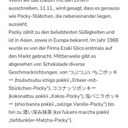
Wenn wir das Datum mit den Ziffern
ausschreiben, 11.11., wird gesagt, dass es genauso
wie Pocky-Stäbchen, die nebeneinander liegen,
aussieht.
Pocky zählt zu den beliebtesten Süßigkeiten und
ist in Asien, sowie in Europa bekannt. Im Jahr 1966
wurde es von der Firma Ezaki Glico erstmals auf
den Markt gebracht. Mittlerweile gibt es
abgesehen von Schokolade diverse
Geschmackrichtungen, von つぶつぶいちごポッキ
ー (tsubutsubu ichigo pokkii „Erbeer-mit-
Stückchen-Pocky“), ココナッツポッキー
(kokonattsu pokkii „Kokos-Pocky“), 塩バニラポッキ
ー (shio banira pokkii „salzige Vanille-Pocky“) bis
hin zu 濃い深み抹茶 (koi fukami maccha pokkii
„tiefdunkler-Matcha-Pocky“).