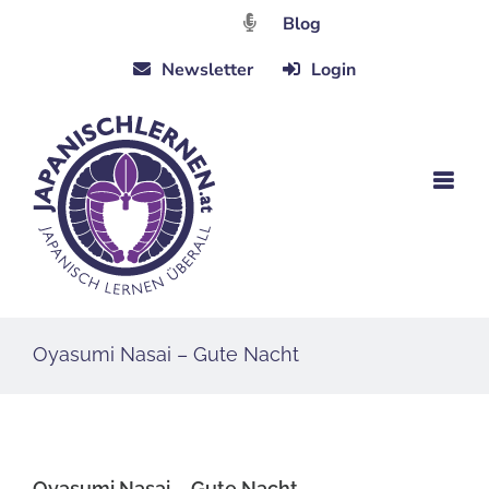
Zum
Blog
Inhalt
Newsletter
Login
springen
Oyasumi Nasai – Gute Nacht
Oyasumi Nasai – Gute Nacht