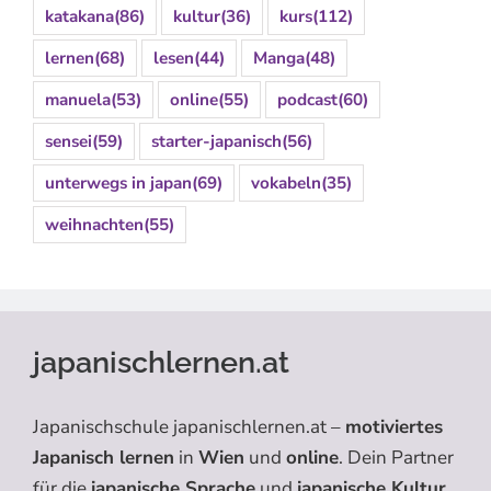
katakana
(86)
kultur
(36)
kurs
(112)
lernen
(68)
lesen
(44)
Manga
(48)
manuela
(53)
online
(55)
podcast
(60)
sensei
(59)
starter-japanisch
(56)
unterwegs in japan
(69)
vokabeln
(35)
weihnachten
(55)
japanischlernen.at
Japanischschule japanischlernen.at –
motiviertes
Japanisch lernen
in
Wien
und
online
. Dein Partner
für die
japanische Sprache
und
japanische Kultur
.