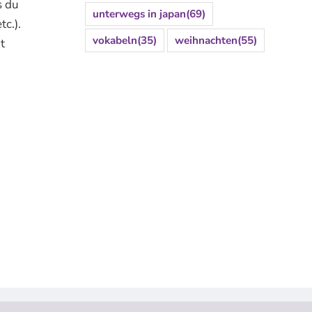
s du
unterwegs in japan
(69)
tc.).
vokabeln
(35)
weihnachten
(55)
t