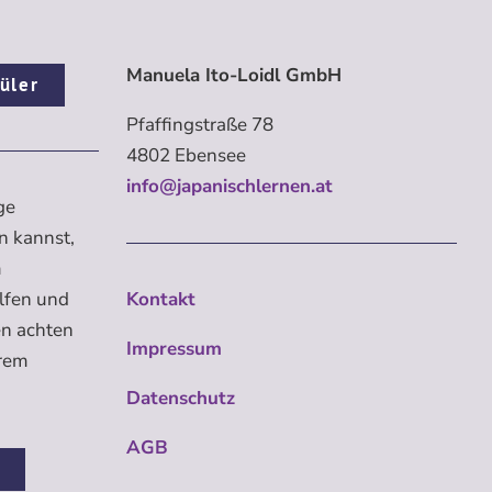
Manuela Ito-Loidl GmbH
üler
Pfaffingstraße 78
4802 Ebensee
info@japanischlernen.at
ge
n kannst,
m
elfen und
Kontakt
en achten
Impressum
erem
Datenschutz
AGB
n