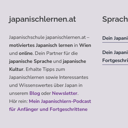
japanischlernen.at
Sprach
Japanischschule japanischlernen.at –
Dein Japani
motiviertes Japanisch lernen
in
Wien
Dein Japan
und
online
. Dein Partner für die
Fortgeschr
japanische Sprache
und
japanische
Kultur
. Erhalte Tipps zum
Japanischlernen sowie Interessantes
und Wissenswertes über Japan in
unserem
Blog
oder
Newsletter
.
Hör rein:
Mein Japanischlern-Podcast
für Anfänger und Fortgeschrittene