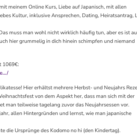
mit meinem Online Kurs, Liebe auf Japanisch, mit allen
iebes Kultur, inklusive Ansprechen, Dating, Heiratsantrag, 
Das muss man wohl nicht wirklich häufig tun, aber es ist a
auch hier grummelig in dich hinein schimpfen und niemand
tt 1069€:
le…/
Delikatesse! Hier erhältst mehrere Herbst- und Neujahrs Rez
Weihnachtsfest von dem Aspekt her, dass man sich mit der
itet man teilweise tagelang zuvor das Neujahrsessen vor.
hr, allen Hintergründen und lernst, wie man japanische
hte die Ursprünge des Kodomo no hi (den Kindertag).