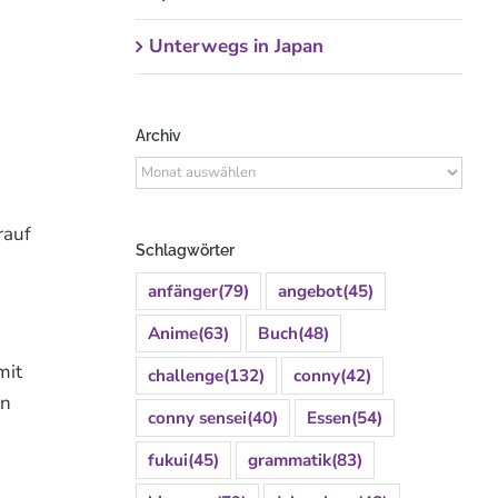
Unterwegs in Japan
Archiv
Archiv
rauf
Schlagwörter
anfänger
(79)
angebot
(45)
Anime
(63)
Buch
(48)
mit
challenge
(132)
conny
(42)
en
conny sensei
(40)
Essen
(54)
fukui
(45)
grammatik
(83)