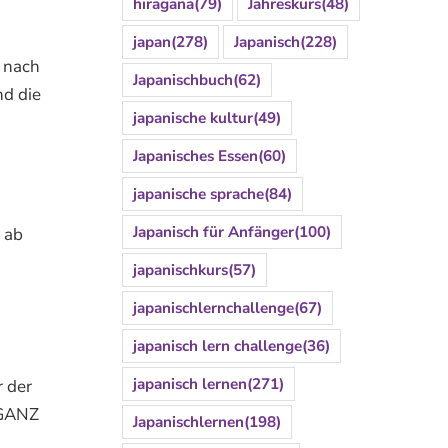
hiragana
(79)
Jahreskurs
(48)
japan
(278)
Japanisch
(228)
 nach
Japanischbuch
(62)
nd die
japanische kultur
(49)
Japanisches Essen
(60)
japanische sprache
(84)
Japanisch für Anfänger
(100)
 ab
japanischkurs
(57)
japanischlernchallenge
(67)
japanisch lern challenge
(36)
japanisch lernen
(271)
r der
d GANZ
Japanischlernen
(198)