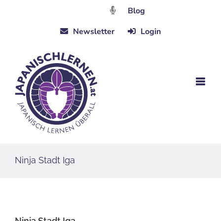
Zum
Blog
Inhalt
Newsletter
Login
springen
Ninja Stadt Iga
Ninja Stadt Iga