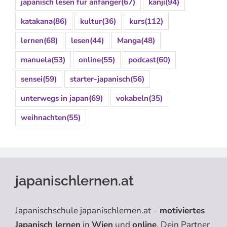
japanisch lesen für anfänger
(67)
kanji
(94)
katakana
(86)
kultur
(36)
kurs
(112)
lernen
(68)
lesen
(44)
Manga
(48)
manuela
(53)
online
(55)
podcast
(60)
sensei
(59)
starter-japanisch
(56)
unterwegs in japan
(69)
vokabeln
(35)
weihnachten
(55)
japanischlernen.at
Japanischschule japanischlernen.at –
motiviertes
Japanisch lernen
in
Wien
und
online
. Dein Partner