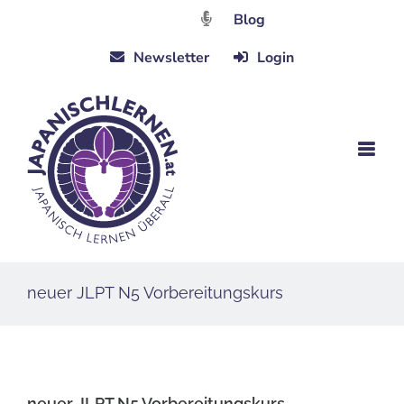
Zum
Blog
Inhalt
Newsletter
Login
springen
neuer JLPT N5 Vorbereitungskurs
neuer JLPT N5 Vorbereitungskurs