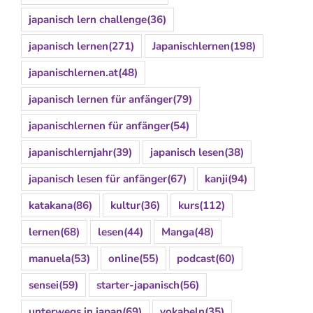
japanisch lern challenge
(36)
japanisch lernen
(271)
Japanischlernen
(198)
japanischlernen.at
(48)
japanisch lernen für anfänger
(79)
japanischlernen für anfänger
(54)
japanischlernjahr
(39)
japanisch lesen
(38)
japanisch lesen für anfänger
(67)
kanji
(94)
katakana
(86)
kultur
(36)
kurs
(112)
lernen
(68)
lesen
(44)
Manga
(48)
manuela
(53)
online
(55)
podcast
(60)
sensei
(59)
starter-japanisch
(56)
unterwegs in japan
(69)
vokabeln
(35)