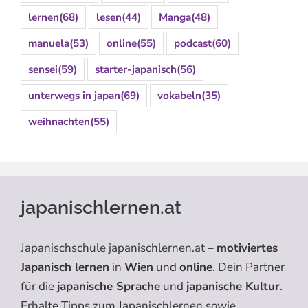
lernen
(68)
lesen
(44)
Manga
(48)
manuela
(53)
online
(55)
podcast
(60)
sensei
(59)
starter-japanisch
(56)
unterwegs in japan
(69)
vokabeln
(35)
weihnachten
(55)
japanischlernen.at
Japanischschule japanischlernen.at –
motiviertes
Japanisch lernen
in
Wien
und
online
. Dein Partner
für die
japanische Sprache
und
japanische Kultur
.
Erhalte Tipps zum Japanischlernen sowie