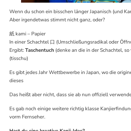
Wenn du schon ein bisschen länger Japanisch (und Kanji
Aber irgendetwas stimmt nicht ganz, oder?
紙 kami – Papier
In einer Schachtel 口 (Umschließungsradikal oder Öff
Ergibt:
Taschentuch
(denke an die in der Schachtel, s
(tisschu)
Es gibt jedes Jahr Wettbewerbe in Japan, wo die origi
dieses
Das heißt aber nicht, dass sie ab nun offiziell verwen
Es gab noch einige weitere richtig klasse Kanjierfindu
vorm Fernseher.
Hast du eine kreative Kanji-Idee?