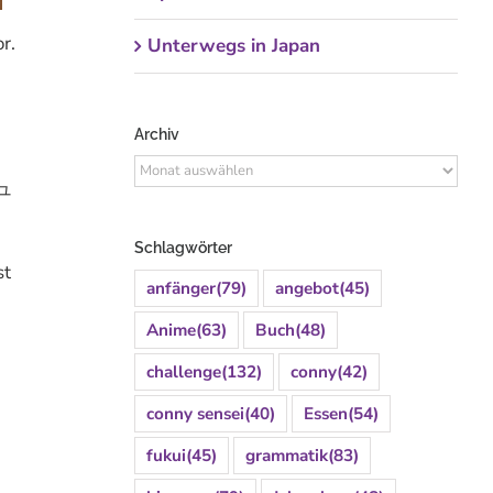
r.
Unterwegs in Japan
Archiv
Archiv
シュ
Schlagwörter
st
anfänger
(79)
angebot
(45)
Anime
(63)
Buch
(48)
challenge
(132)
conny
(42)
d
conny sensei
(40)
Essen
(54)
fukui
(45)
grammatik
(83)