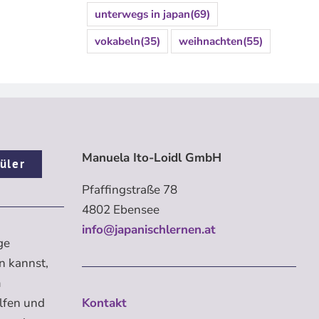
unterwegs in japan
(69)
vokabeln
(35)
weihnachten
(55)
Manuela Ito-Loidl GmbH
üler
Pfaffingstraße 78
4802 Ebensee
info@japanischlernen.at
ge
n kannst,
m
elfen und
Kontakt