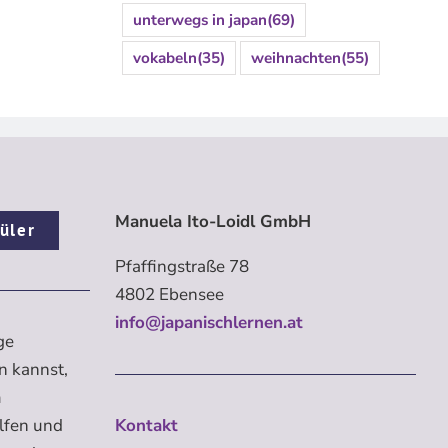
unterwegs in japan
(69)
vokabeln
(35)
weihnachten
(55)
Manuela Ito-Loidl GmbH
üler
Pfaffingstraße 78
4802 Ebensee
info@japanischlernen.at
ge
n kannst,
m
elfen und
Kontakt