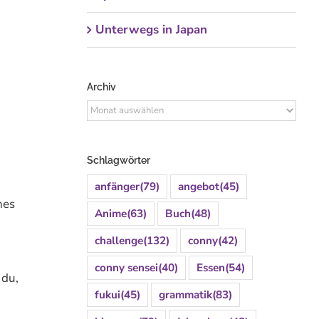
Unterwegs in Japan
Archiv
Archiv
Schlagwörter
anfänger
(79)
angebot
(45)
hes
Anime
(63)
Buch
(48)
challenge
(132)
conny
(42)
conny sensei
(40)
Essen
(54)
 du,
fukui
(45)
grammatik
(83)