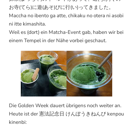
お寺(てら)に遊(あそ)びに行(い)ってきました。
Maccha no ibento ga atte, chikaku no otera ni asobi
ni itte kimashita.
Weil es (dort) ein Matcha-Event gab, haben wir bei
einem Tempel in der Nähe vorbei geschaut.
Die Golden Week dauert übrigens noch weiter an.
Heute ist der 憲法記念日 けんぽうきねんび kenpou
kinenbi: