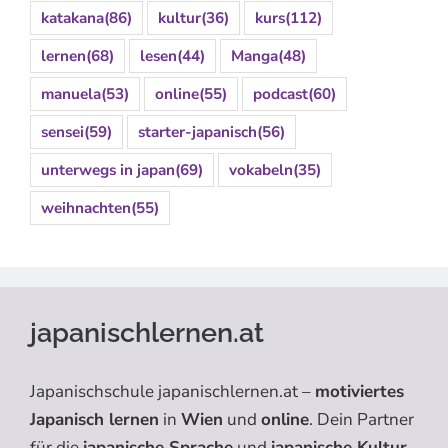
katakana
(86)
kultur
(36)
kurs
(112)
lernen
(68)
lesen
(44)
Manga
(48)
manuela
(53)
online
(55)
podcast
(60)
sensei
(59)
starter-japanisch
(56)
unterwegs in japan
(69)
vokabeln
(35)
weihnachten
(55)
japanischlernen.at
Japanischschule japanischlernen.at –
motiviertes
Japanisch lernen
in
Wien
und
online
. Dein Partner
für die
japanische Sprache
und
japanische Kultur
.