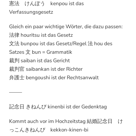
憲法 けんぽう kenpou ist das
Verfassungsgesetz
Gleich ein paar wichtige Wörter, die dazu passen:
法律 houritsu ist das Gesetz
文法 bunpou ist das Gesetz/Regel 法 hou des
Satzes 文 bun = Grammatik
裁判 saiban ist das Gericht
裁判官 saibankan ist der Richter
弁護士 bengoushi ist der Rechtsanwalt
——–
記念日 きねんび kinenbi ist der Gedenktag
Kommt auch vor im Hochzeitstag 結婚記念日 け
っこんきねんび kekkon-kinen-bi