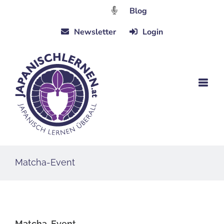
Zum
Blog
Inhalt
Newsletter
Login
springen
Matcha-Event
Matcha-Event