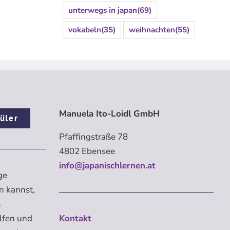
unterwegs in japan
(69)
vokabeln
(35)
weihnachten
(55)
Manuela Ito-Loidl GmbH
üler
Pfaffingstraße 78
4802 Ebensee
info@japanischlernen.at
ge
n kannst,
m
elfen und
Kontakt