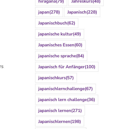
hiragana
(79)
Jahreskurs
(48)
japan
(278)
Japanisch
(228)
Japanischbuch
(62)
japanische kultur
(49)
Japanisches Essen
(60)
japanische sprache
(84)
rs
Japanisch für Anfänger
(100)
japanischkurs
(57)
japanischlernchallenge
(67)
japanisch lern challenge
(36)
japanisch lernen
(271)
Japanischlernen
(198)