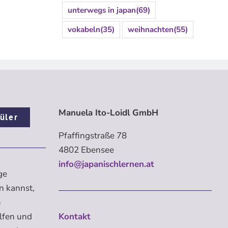
unterwegs in japan
(69)
vokabeln
(35)
weihnachten
(55)
Manuela Ito-Loidl GmbH
üler
Pfaffingstraße 78
4802 Ebensee
info@japanischlernen.at
ge
n kannst,
m
elfen und
Kontakt