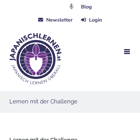
Zum
Blog
Inhalt
Newsletter
Login
springen
Lernen mit der Challenge
Lernen mit der Challenge