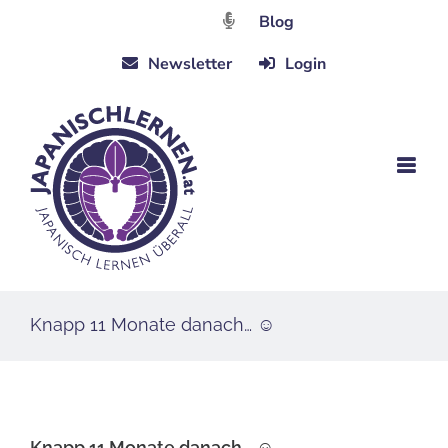
Zum
Blog
Inhalt
Newsletter
Login
springen
Knapp 11 Monate danach… ☺
Knapp 11 Monate danach… ☺