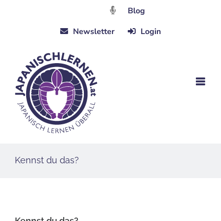
Zum
Blog
Inhalt
Newsletter
Login
springen
Kennst du das?
Kennst du das?