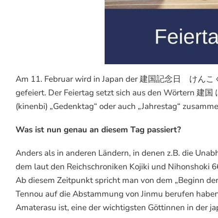
Am 11. Februar wird in Japan der 建国記念日 けんこくきね
gefeiert. Der Feiertag setzt sich aus den Wört
(kinenbi) „Gedenktag“ oder auch „Jahrestag“ zusamme
Was ist nun genau an diesem Tag passiert?
Anders als in anderen Ländern, in denen z.B. die Unabh
dem laut den Reichschroniken Kojiki und Nihonshoki 6
Ab diesem Zeitpunkt spricht man von dem „Beginn der G
Tennou auf die Abstammung von Jinmu berufen haben, 
Amaterasu ist, eine der wichtigsten Göttinnen in der j