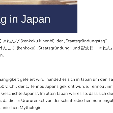
んび (kenkoku kinenbi), der „Staatsgründungstag“
ern 建国 けんこく (kenkoku) „Staatsgründung“ und 記念日 きねん
n.
ängigkeit gefeiert wird, handelt es sich in Japan um den Ta
60 v. Chr. der 1. Tennou Japans gekrönt wurde, Tennou Jin
eschichte Japans“. Im alten Japan war es so, dass sich die
da dieser Urururenkel von der schintoistischen Sonnengöt
apanischen Mythologie.