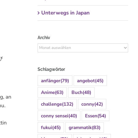
Unterwegs in Japan
Archiv
Archiv
び
Schlagwörter
anfänger
(79)
angebot
(45)
Anime
(63)
Buch
(48)
g, an
challenge
(132)
conny
(42)
mu.
conny sensei
(40)
Essen
(54)
tin
fukui
(45)
grammatik
(83)