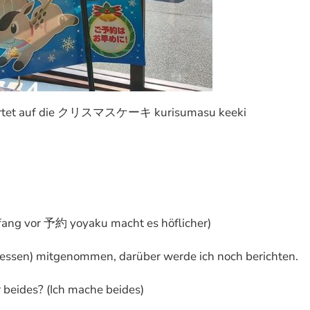
d wartet auf die クリスマスケーキ kurisumasu keeki
nfang vor 予約 yoyaku macht es höflicher)
rsessen) mitgenommen, darüber werde ich noch berichten.
 beides? (Ich mache beides)