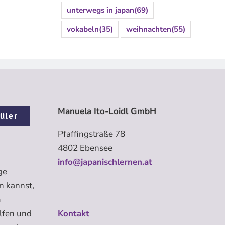
unterwegs in japan
(69)
vokabeln
(35)
weihnachten
(55)
Manuela Ito-Loidl GmbH
üler
Pfaffingstraße 78
4802 Ebensee
info@japanischlernen.at
ge
n kannst,
m
elfen und
Kontakt