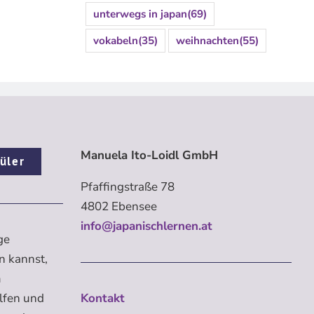
unterwegs in japan
(69)
vokabeln
(35)
weihnachten
(55)
Manuela Ito-Loidl GmbH
üler
Pfaffingstraße 78
4802 Ebensee
info@japanischlernen.at
ge
n kannst,
m
elfen und
Kontakt