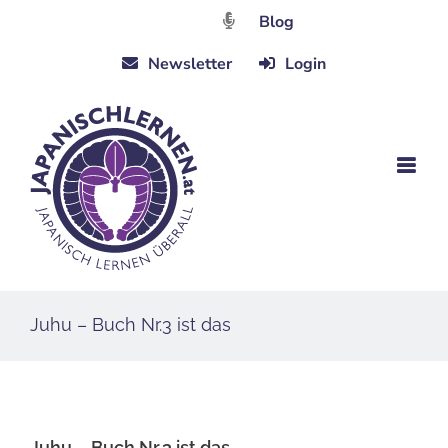
Zum
Blog
Inhalt
Newsletter
Login
springen
Juhu – Buch Nr.3 ist das
Juhu – Buch Nr.3 ist das