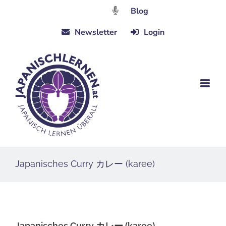
Zum
Blog
Inhalt
Newsletter
Login
springen
Japanisches Curry カレー (karee)
Japanisches Curry カレー (karee)