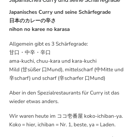
Japanisches Curry und seine Schärfegrade
日本のカレーの辛さ
nihon no karee no karasa
Allgemein gibt es 3 Schärfegrade:
甘口・中辛・辛口
ama-kuchi, chuu-kara und kara-kuchi
Mild (甘süßer 口Mund), mittelscharf (中Mitte und
辛scharf) und scharf (辛scharfer 口Mund)
Aber in den Spezialrestaurants für Curry ist das
wieder etwas anders.
Wir waren heute im ココ壱番屋 koko-ichiban-ya.
Koko = hier, ichiban = Nr. 1, beste, ya = Laden.