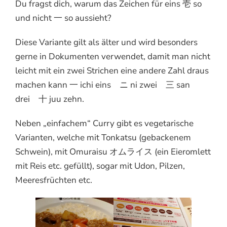
Du fragst dich, warum das Zeichen für eins 壱 so
und nicht 一 so aussieht?
Diese Variante gilt als älter und wird besonders
gerne in Dokumenten verwendet, damit man nicht
leicht mit ein zwei Strichen eine andere Zahl draus
machen kann 一 ichi eins ニ ni zwei 三 san
drei 十 juu zehn.
Neben „einfachem“ Curry gibt es vegetarische
Varianten, welche mit Tonkatsu (gebackenem
Schwein), mit Omuraisu オムライス (ein Eieromlett
mit Reis etc. gefüllt), sogar mit Udon, Pilzen,
Meeresfrüchten etc.