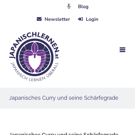
Zum
Blog
Inhalt
Newsletter
Login
springen
Japanisches Curry und seine Schärfegrade
Japanisches Curry und seine Schärfegrade