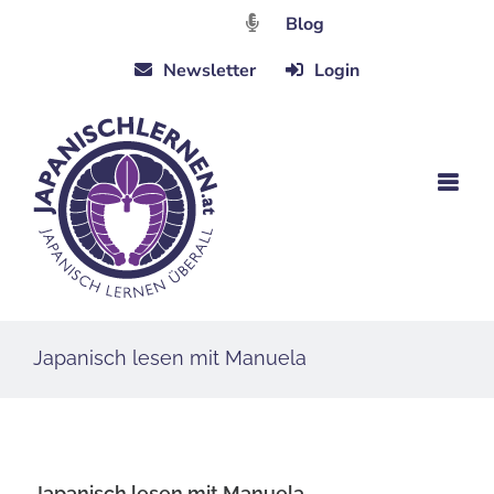
Zum
Blog
Inhalt
Newsletter
Login
springen
Japanisch lesen mit Manuela
Japanisch lesen mit Manuela