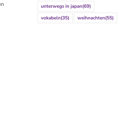
en
unterwegs in japan
(69)
vokabeln
(35)
weihnachten
(55)
d