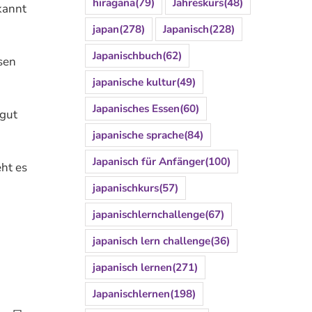
hiragana
(79)
Jahreskurs
(48)
kannt
japan
(278)
Japanisch
(228)
Japanischbuch
(62)
sen
japanische kultur
(49)
Japanisches Essen
(60)
 gut
japanische sprache
(84)
Japanisch für Anfänger
(100)
eht es
japanischkurs
(57)
japanischlernchallenge
(67)
japanisch lern challenge
(36)
japanisch lernen
(271)
Japanischlernen
(198)