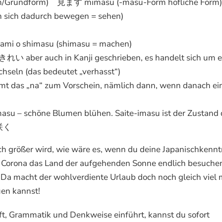
orm/Grundform) 見ます mimasu (-masu-Form höfliche For
n sich dadurch bewegen = sehen)
mi o shimasu (shimasu = machen)
きれい aber auch in Kanji geschrieben, es handelt sich um e
chseln (das bedeutet „verhasst“)
t das „na“ zum Vorschein, nämlich dann, wenn danach ei
 schöne Blumen blühen. Saite-imasu ist der Zustand 
 咲く
h größer wird, wie wäre es, wenn du deine Japanischkennt
on Corona das Land der aufgehenden Sonne endlich besuche
 Da macht der wohlverdiente Urlaub doch noch gleich viel
uen kannst!
rift, Grammatik und Denkweise einführt, kannst du sofort