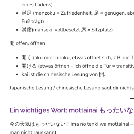
eines Ladens)
満足 (manzoku = Zufriedenheit, 足 = genügen, aber
Fuß trägt)
満席(manseki, vollbesetzt 席 = Sitzplatz)
開 offen, öffnen
開く (aku oder hiraku, etwas öffnet sich, z.B. die Tü
開ける (etwas öffnen – ich öffne die Tür = transitiv
kai ist die chinesische Lesung von 開.
Japanische Lesung / chinesische Lesung sagt dir nicht
Ein wichtiges Wort: mottainai もったい
今の天気はもったいない！ima no tenki wa mottainai – das akt
man nicht rauskann)