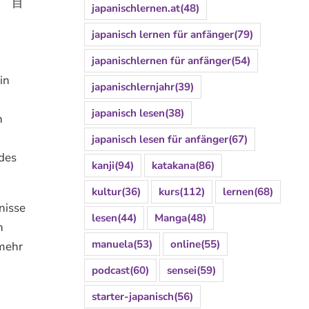
m) 目
japanischlernen.at
(48)
japanisch lernen für anfänger
(79)
japanischlernen für anfänger
(54)
in
japanischlernjahr
(39)
japanisch lesen
(38)
n
japanisch lesen für anfänger
(67)
des
kanji
(94)
katakana
(86)
kultur
(36)
kurs
(112)
lernen
(68)
nisse
lesen
(44)
Manga
(48)
n
manuela
(53)
online
(55)
 mehr
podcast
(60)
sensei
(59)
starter-japanisch
(56)