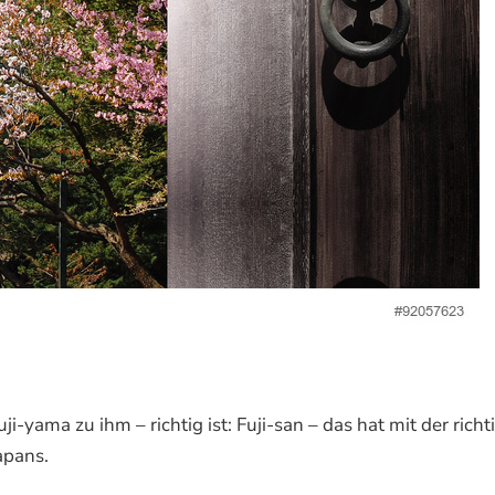
i-yama zu ihm – richtig ist: Fuji-san – das hat mit der richt
apans.