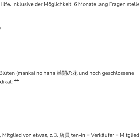
lfe. Inklusive der Möglichkeit, 6 Monate lang Fragen stell
)
hte Blüten (mankai no hana 満開の花 und noch geschlossene
dikal: 艹
Mitglied von etwas, z.B. 店員 ten-in = Verkäufer = Mitglie