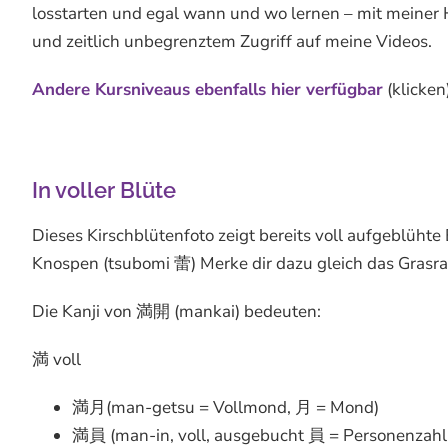
losstarten und egal wann und wo lernen – mit meiner Hi
und zeitlich unbegrenztem Zugriff auf meine Videos.
Andere Kursniveaus ebenfalls hier verfügbar
(klicken
In voller Blüte
Dieses Kirschblütenfoto zeigt bereits voll aufgeblü
Knospen (tsubomi 蕾) Merke dir dazu gleich das Grasra
Die Kanji von 満開 (mankai) bedeuten:
満 voll
満月(man-getsu = Vollmond, 月 = Mond)
満員 (man-in, voll, ausgebucht 員 = Personenzahl, 