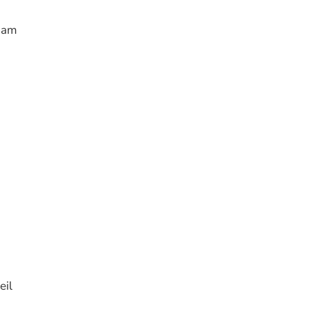
n am
eil