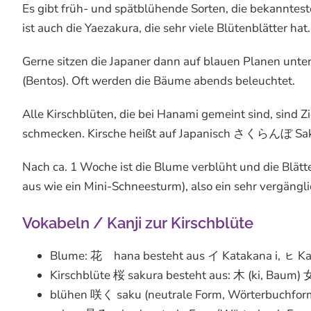
Es gibt früh- und spätblühende Sorten, die bekanntest
ist auch die Yaezakura, die sehr viele Blütenblätter hat.
Gerne sitzen die Japaner dann auf blauen Planen unt
(Bentos). Oft werden die Bäume abends beleuchtet.
Alle Kirschblüten, die bei Hanami gemeint sind, sind Zi
schmecken. Kirsche heißt auf Japanisch さくらんぼ Sakur
Nach ca. 1 Woche ist die Blume verblüht und die Blätte
aus wie ein Mini-Schneesturm), also ein sehr vergäng
Vokabeln / Kanji zur Kirschblüte
Blume: 花 hana besteht aus イ Katakana i, ㇶ Ka
Kirschblüte 桜 sakura besteht aus: 木 (ki, Baum) 女
blühen 咲く saku (neutrale Form, Wörterbuchfo