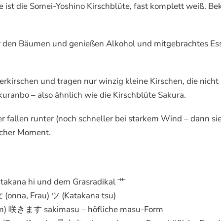
e ist die Somei-Yoshino Kirschblüte, fast komplett weiß. Be
er den Bäumen und genießen Alkohol und mitgebrachtes Es
erkirschen und tragen nur winzig kleine Kirschen, die nicht
anbo – also ähnlich wie die Kirschblüte Sakura.
r fallen runter (noch schneller bei starkem Wind – dann si
licher Moment.
takana hi und dem Grasradikal 艹
 (onna, Frau) ツ (Katakana tsu)
rm) 咲きます sakimasu – höfliche masu-Form