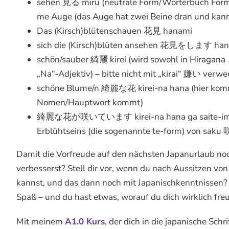
sehen 見る miru (neutrale Form/Wörterbuch F
me Auge (das Auge hat zwei Beine dran und kan
Das (Kirsch)blütenschauen 花見 hanami
sich die (Kirsch)blüten ansehen 花見をします hana
schön/sauber 綺麗 kirei (wird sowohl in Hiragana 
„Na“-Adjektiv) – bitte nicht mit „kirai“ 嫌い verwe
schöne Blume/n 綺麗な花 kirei-na hana (hier komm
Nomen/Hauptwort kommt)
綺麗な花が咲いています kirei-na hana ga saite-imasu –
Erblühtseins (die sogenannte te-form) von saku
Damit die Vorfreude auf den nächsten Japanurlaub noc
verbesserst? Stell dir vor, wenn du nach Aussitzen v
kannst, und das dann noch mit Japanischkenntnissen?
Spaß – und du hast etwas, worauf du dich wirklich fre
Mit meinem
A1.0 Kurs
, der dich in die japanische Sch