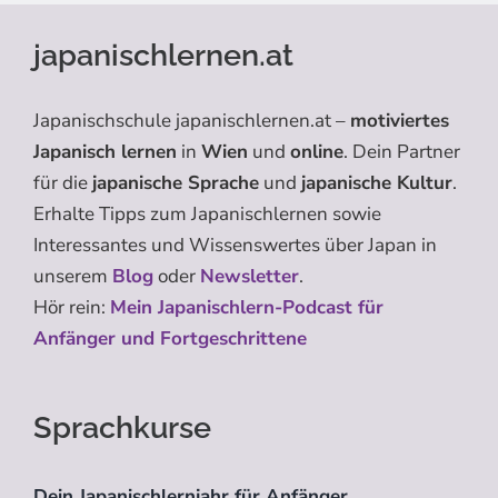
japanischlernen.at
Japanischschule japanischlernen.at –
motiviertes
Japanisch lernen
in
Wien
und
online
. Dein Partner
für die
japanische Sprache
und
japanische Kultur
.
Erhalte Tipps zum Japanischlernen sowie
Interessantes und Wissenswertes über Japan in
unserem
Blog
oder
Newsletter
.
Hör rein:
Mein Japanischlern-Podcast für
Anfänger und Fortgeschrittene
Sprachkurse
Dein Japanischlernjahr für Anfänger