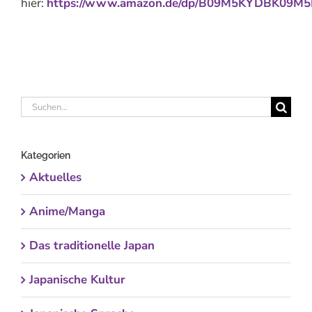
hier:
https://www.amazon.de/dp/B09M5KYDBK
09M5
Suche
nach:
Kategorien
Aktuelles
Anime/Manga
Das traditionelle Japan
Japanische Kultur