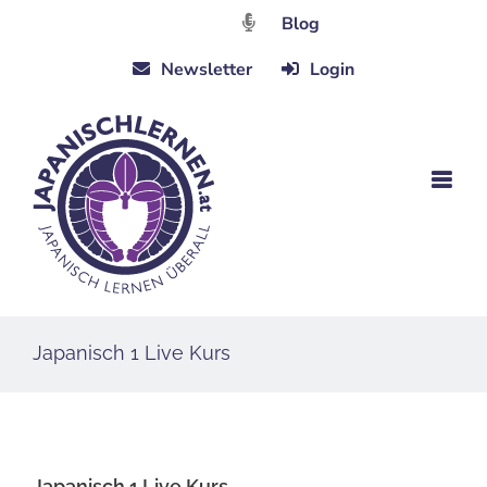
Zum
Blog
Inhalt
Newsletter
Login
springen
Japanisch 1 Live Kurs
Japanisch 1 Live Kurs