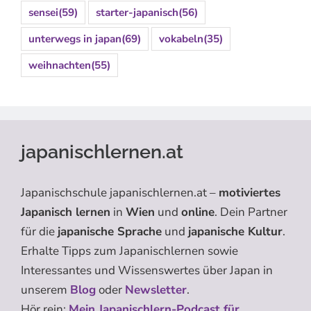
sensei
(59)
starter-japanisch
(56)
unterwegs in japan
(69)
vokabeln
(35)
weihnachten
(55)
japanischlernen.at
Japanischschule japanischlernen.at –
motiviertes
Japanisch lernen
in
Wien
und
online
. Dein Partner
für die
japanische Sprache
und
japanische Kultur
.
Erhalte Tipps zum Japanischlernen sowie
Interessantes und Wissenswertes über Japan in
unserem
Blog
oder
Newsletter
.
Hör rein:
Mein Japanischlern-Podcast für