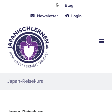
Zum
Blog
Inhalt
Newsletter
Login
springen
Japan-Reisekurs
Japan-Reisekurs