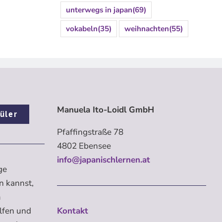
unterwegs in japan
(69)
vokabeln
(35)
weihnachten
(55)
Manuela Ito-Loidl GmbH
üler
Pfaffingstraße 78
4802 Ebensee
info@japanischlernen.at
ge
n kannst,
m
elfen und
Kontakt