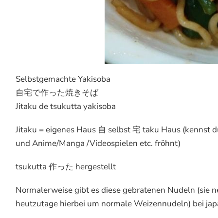
Selbstgemachte Yakisoba
自宅で作った焼きそば
Jitaku de tsukutta yakisoba
Jitaku = eigenes Haus 自 selbst 宅 taku Haus (kennst du 
und Anime/Manga /Videospielen etc. fröhnt)
tsukutta 作った hergestellt
Normalerweise gibt es diese gebratenen Nudeln (sie 
heutzutage hierbei um normale Weizennudeln) bei jap