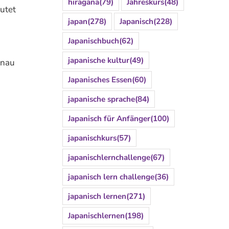
hiragana
(79)
Jahreskurs
(48)
utet
japan
(278)
Japanisch
(228)
Japanischbuch
(62)
japanische kultur
(49)
enau
Japanisches Essen
(60)
japanische sprache
(84)
Japanisch für Anfänger
(100)
japanischkurs
(57)
japanischlernchallenge
(67)
japanisch lern challenge
(36)
japanisch lernen
(271)
Japanischlernen
(198)