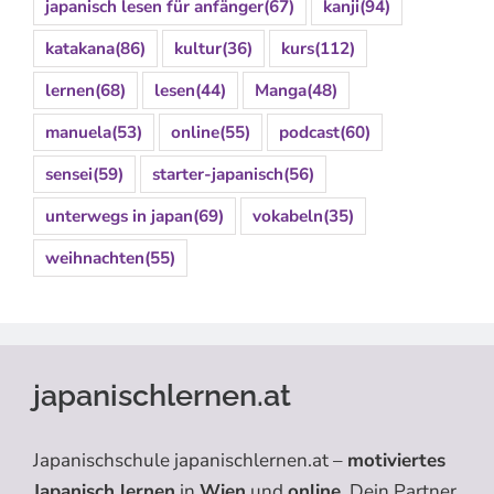
japanisch lesen für anfänger
(67)
kanji
(94)
katakana
(86)
kultur
(36)
kurs
(112)
lernen
(68)
lesen
(44)
Manga
(48)
manuela
(53)
online
(55)
podcast
(60)
sensei
(59)
starter-japanisch
(56)
unterwegs in japan
(69)
vokabeln
(35)
weihnachten
(55)
japanischlernen.at
Japanischschule japanischlernen.at –
motiviertes
Japanisch lernen
in
Wien
und
online
. Dein Partner