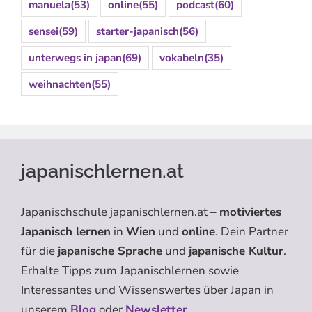
manuela
(53)
online
(55)
podcast
(60)
sensei
(59)
starter-japanisch
(56)
unterwegs in japan
(69)
vokabeln
(35)
weihnachten
(55)
japanischlernen.at
Japanischschule japanischlernen.at –
motiviertes
Japanisch lernen
in
Wien
und
online
. Dein Partner
für die
japanische Sprache
und
japanische Kultur
.
Erhalte Tipps zum Japanischlernen sowie
Interessantes und Wissenswertes über Japan in
unserem
Blog
oder
Newsletter
.