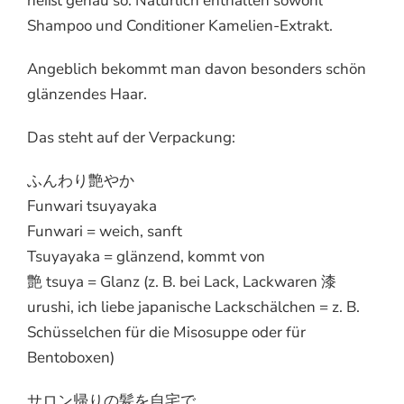
heißt genau so. Natürlich enthalten sowohl
Shampoo und Conditioner Kamelien-Extrakt.
Angeblich bekommt man davon besonders schön
glänzendes Haar.
Das steht auf der Verpackung:
ふんわり艶やか
Funwari tsuyayaka
Funwari = weich, sanft
Tsuyayaka = glänzend, kommt von
艶 tsuya = Glanz (z. B. bei Lack, Lackwaren 漆
urushi, ich liebe japanische Lackschälchen = z. B.
Schüsselchen für die Misosuppe oder für
Bentoboxen)
サロン帰りの髪を自宅で