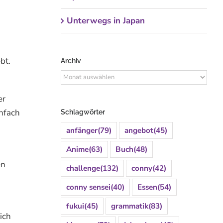
Unterwegs in Japan
bt.
Archiv
Archiv
er
nfach
Schlagwörter
anfänger
(79)
angebot
(45)
Anime
(63)
Buch
(48)
en
challenge
(132)
conny
(42)
conny sensei
(40)
Essen
(54)
fukui
(45)
grammatik
(83)
ich