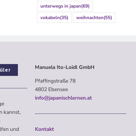
unterwegs in japan
(69)
vokabeln
(35)
weihnachten
(55)
Manuela Ito-Loidl GmbH
üler
Pfaffingstraße 78
4802 Ebensee
info@japanischlernen.at
ge
n kannst,
m
elfen und
Kontakt