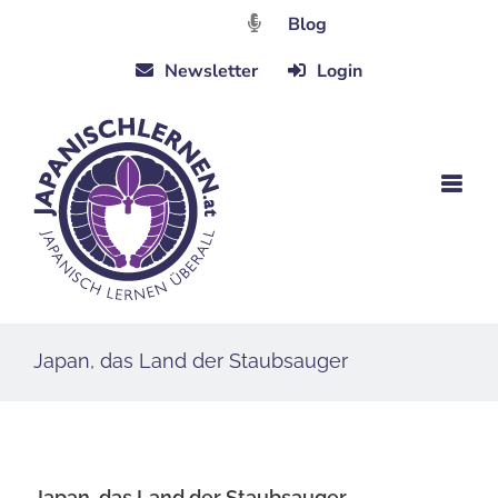
Zum
Blog
Inhalt
Newsletter
Login
springen
Japan, das Land der Staubsauger
Japan, das Land der Staubsauger