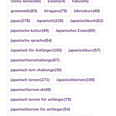
conny sensei
(40)
Essen
(54)
fukui
(45)
grammatik
(83)
hiragana
(79)
Jahreskurs
(48)
japan
(278)
Japanisch
(228)
Japanischbuch
(62)
japanische kultur
(49)
Japanisches Essen
(60)
japanische sprache
(84)
Japanisch für Anfänger
(100)
japanischkurs
(57)
japanischlernchallenge
(67)
japanisch lern challenge
(36)
japanisch lernen
(271)
Japanischlernen
(198)
japanischlernen.at
(48)
japanisch lernen für anfänger
(79)
japanischlernen für anfänger
(54)