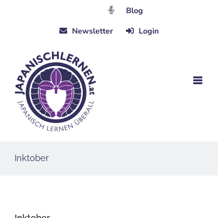
Zum
Blog
Inhalt
Newsletter
Login
springen
Inktober
Inktober