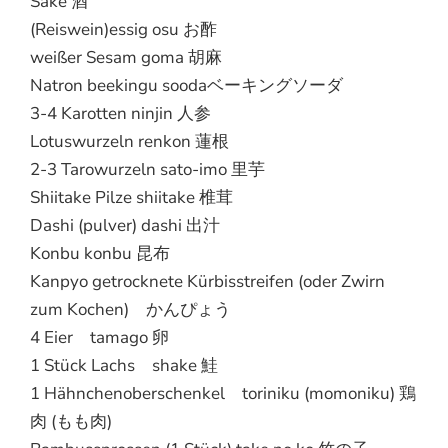
Sake 酒
(Reiswein)essig osu お酢
weißer Sesam goma 胡麻
Natron beekingu soodaベーキングソーダ
3-4 Karotten ninjin 人参
Lotuswurzeln renkon 蓮根
2-3 Tarowurzeln sato-imo 里芋
Shiitake Pilze shiitake 椎茸
Dashi (pulver) dashi 出汁
Konbu konbu 昆布
Kanpyo getrocknete Kürbisstreifen (oder Zwirn
zum Kochen) かんぴょう
4 Eier tamago 卵
1 Stück Lachs shake 鮭
1 Hähnchenoberschenkel toriniku (momoniku) 鶏
肉 (もも肉)