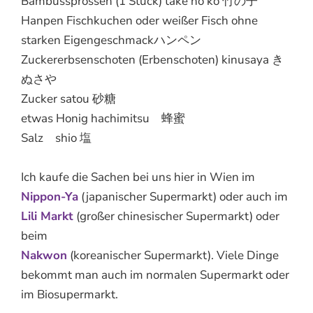
Bambussprossen (1 Stück) take no ko 竹の子
Hanpen Fischkuchen oder weißer Fisch ohne
starken Eigengeschmackハンペン
Zuckererbsenschoten (Erbenschoten) kinusaya き
ぬさや
Zucker satou 砂糖
etwas Honig hachimitsu 蜂蜜
Salz shio 塩
Ich kaufe die Sachen bei uns hier in Wien im
Nippon-Ya
(japanischer Supermarkt) oder auch im
Lili Markt
(großer chinesischer Supermarkt) oder
beim
Nakwon
(koreanischer Supermarkt). Viele Dinge
bekommt man auch im normalen Supermarkt oder
im Biosupermarkt.