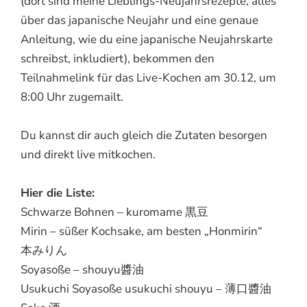
(dort sind meine Lieblings-Neujahrsrezepte, alles
über das japanische Neujahr und eine genaue
Anleitung, wie du eine japanische Neujahrskarte
schreibst, inkludiert), bekommen den
Teilnahmelink für das Live-Kochen am 30.12, um
8:00 Uhr zugemailt.
Du kannst dir auch gleich die Zutaten besorgen
und direkt live mitkochen.
Hier die Liste:
Schwarze Bohnen – kuromame 黒豆
Mirin – süßer Kochsake, am besten „Honmirin“
本みりん
Soyasoße – shouyu醬油
Usukuchi Soyasoße usukuchi shouyu – 薄口醬油