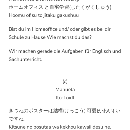
ホームオフィス と自宅学習(じたくがくしゅう)
Hoomu ofisu to jitaku gakushuu
Bist du im Homeoffice und/ oder gibt es bei dir
Schule zu Hause Wie machst du das?
Wir machen gerade die Aufgaben für Englisch und
Sachunterricht.
(c)
Manuela
Ito-Loidl
きつねのポスターは結構(けっこう) 可愛(かわい) い
ですね。
Kitsune no posutaa wa kekkou kawaii desu ne.