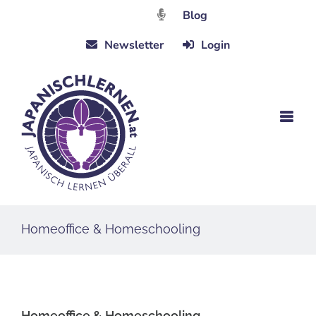
Zum
Blog
Inhalt
Newsletter
Login
springen
Homeoffice & Homeschooling
Homeoffice & Homeschooling