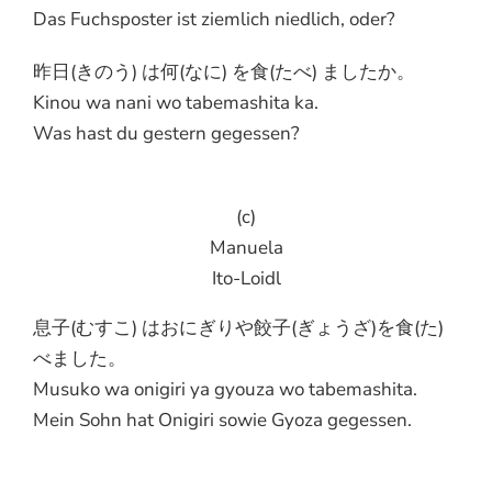
Das Fuchsposter ist ziemlich niedlich, oder?
昨日(きのう) は何(なに) を食(たべ) ましたか。
Kinou wa nani wo tabemashita ka.
Was hast du gestern gegessen?
(c)
Manuela
Ito-Loidl
息子(むすこ) はおにぎりや餃子(ぎょうざ)を食(た)
べました。
Musuko wa onigiri ya gyouza wo tabemashita.
Mein Sohn hat Onigiri sowie Gyoza gegessen.