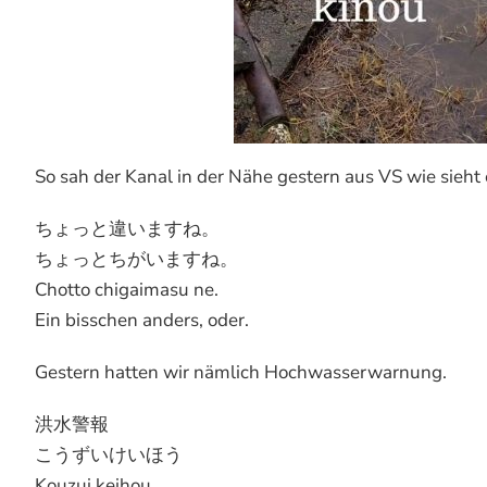
So sah der Kanal in der Nähe gestern aus VS wie sieht
ちょっと違いますね。
ちょっとちがいますね。
Chotto chigaimasu ne.
Ein bisschen anders, oder.
Gestern hatten wir nämlich Hochwasserwarnung.
洪水警報
こうずいけいほう
Kouzui keihou