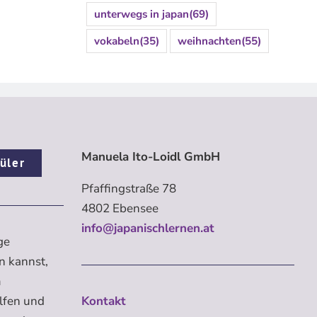
unterwegs in japan
(69)
vokabeln
(35)
weihnachten
(55)
Manuela Ito-Loidl GmbH
üler
Pfaffingstraße 78
4802 Ebensee
info@japanischlernen.at
ge
n kannst,
m
elfen und
Kontakt