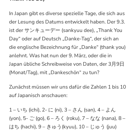
In Japan gibt es diverse spezielle Tage, die sich aus
der Lesung des Datums entwickelt haben. Der 9.3.
ist der サンキューデー (sankyuu dee), „Thank You
Day“ oder auf Deutsch „Danke-Tag“, der sich an
die englische Bezeichnung für „Danke“ (thank you)
anlehnt. Was hat nun der 9. März, oder die in
Japan übliche Schreibweise von Daten, der 3月9日
(Monat/Tag), mit „Dankeschön“ zu tun?
Zunächst müssen wir uns dafür die Zahlen 1 bis 10
auf Japanisch anschauen:
1 – いち (ichi), 2- に (ni), 3 – さん (san), 4 – よん
(yon), 5- ご (go), 6 – ろく (roku), 7 – なな (nana), 8 –
はち (hachi), 9 – きゅう(kyuu), 10 – じゅう (juu)