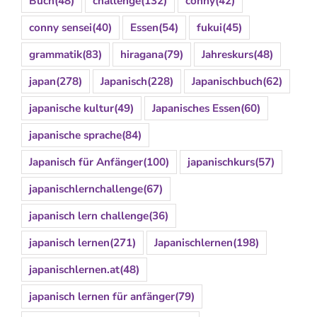
Buch
(48)
challenge
(132)
conny
(42)
conny sensei
(40)
Essen
(54)
fukui
(45)
grammatik
(83)
hiragana
(79)
Jahreskurs
(48)
japan
(278)
Japanisch
(228)
Japanischbuch
(62)
japanische kultur
(49)
Japanisches Essen
(60)
japanische sprache
(84)
Japanisch für Anfänger
(100)
japanischkurs
(57)
japanischlernchallenge
(67)
japanisch lern challenge
(36)
japanisch lernen
(271)
Japanischlernen
(198)
japanischlernen.at
(48)
japanisch lernen für anfänger
(79)