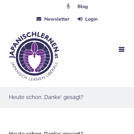
Zum
Blog
Inhalt
Newsletter
Login
springen
Heute schon ‚Danke‘ gesagt?
Heute schon ‚Danke‘ gesagt?