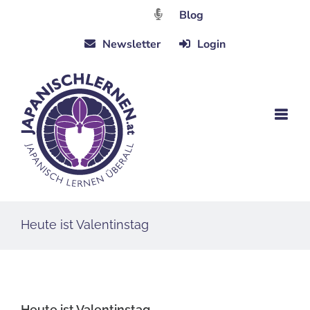
Zum
Blog
Inhalt
Newsletter
Login
springen
Heute ist Valentinstag
Heute ist Valentinstag