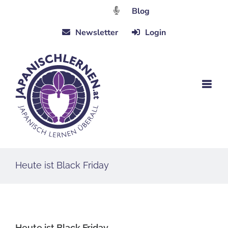
Zum
Blog
Inhalt
Newsletter
Login
springen
Heute ist Black Friday
Heute ist Black Friday