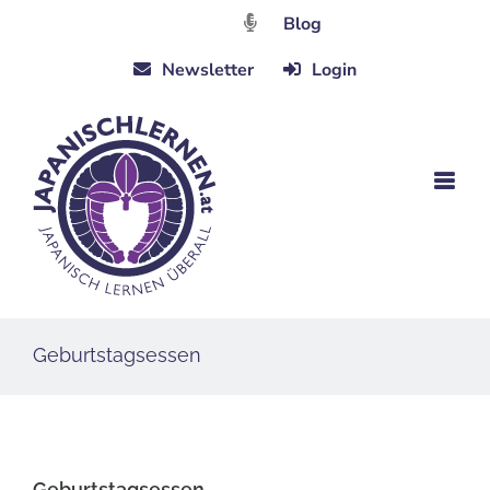
Zum
Blog
Inhalt
Newsletter
Login
springen
Geburtstagsessen
Geburtstagsessen