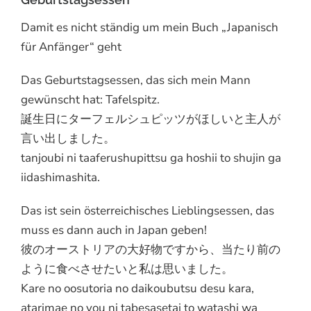
Damit es nicht ständig um mein Buch „Japanisch
für Anfänger“ geht
Das Geburtstagsessen, das sich mein Mann
gewünscht hat: Tafelspitz.
誕生日にターフェルシュピッツがほしいと主人が
言い出しました。
tanjoubi ni taaferushupittsu ga hoshii to shujin ga
iidashimashita.
Das ist sein österreichisches Lieblingsessen, das
muss es dann auch in Japan geben!
彼のオーストリアの大好物ですから、当たり前の
ように食べさせたいと私は思いました。
Kare no oosutoria no daikoubutsu desu kara,
atarimae no you ni tabesasetai to watashi wa