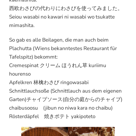
西欧わさびの代わりにわさびを使ってみました。
Seiou wasabi no kawari ni wasabi wo tsukatte
mimashita.
So gab es alle Beilagen, die man auch beim
Plachutta (Wiens bekanntestes Restaurant für
Tafelspitz) bekommt:
Cremespinat クリーム ほうれん草 kuriimu
hourenso
Apfelkren 林檎わさび ringowasabi
Schnittlauchsoße (Schnittlauch aus dem eigenen
Garten)チャイブソース(自分の庭からのチャイブ)
chaibusoosu (jibun no niwa kara no chaibu)
Rösterdäpfel 焼きポテト yakipoteto