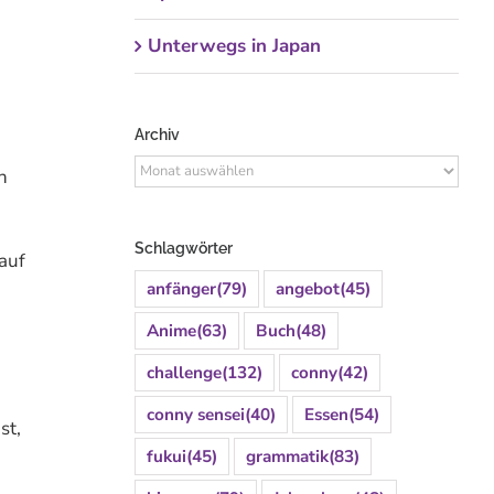
Unterwegs in Japan
Archiv
Archiv
n
Schlagwörter
auf
anfänger
(79)
angebot
(45)
Anime
(63)
Buch
(48)
challenge
(132)
conny
(42)
conny sensei
(40)
Essen
(54)
st,
fukui
(45)
grammatik
(83)