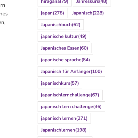
hiragana
(79)
Jahreskurs
(48)
ern
japan
(278)
Japanisch
(228)
ches
en,
Japanischbuch
(62)
japanische kultur
(49)
Japanisches Essen
(60)
japanische sprache
(84)
Japanisch für Anfänger
(100)
japanischkurs
(57)
japanischlernchallenge
(67)
japanisch lern challenge
(36)
japanisch lernen
(271)
Japanischlernen
(198)