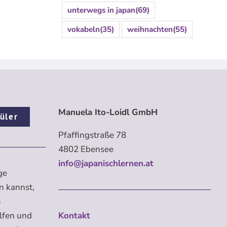
unterwegs in japan
(69)
vokabeln
(35)
weihnachten
(55)
Manuela Ito-Loidl GmbH
üler
Pfaffingstraße 78
4802 Ebensee
info@japanischlernen.at
ge
n kannst,
m
elfen und
Kontakt