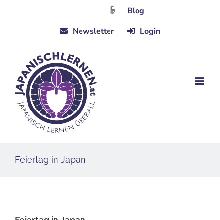
Zum
Blog
Inhalt
Newsletter
Login
springen
Feiertag in Japan
Feiertag in Japan