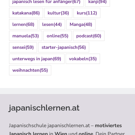
japanisch lesen für anfänger
(67)
kanji
(94)
katakana
(86)
kultur
(36)
kurs
(112)
lernen
(68)
lesen
(44)
Manga
(48)
manuela
(53)
online
(55)
podcast
(60)
sensei
(59)
starter-japanisch
(56)
unterwegs in japan
(69)
vokabeln
(35)
weihnachten
(55)
japanischlernen.at
Japanischschule japanischlernen.at –
motiviertes
Japanisch lernen
in
Wien
und
online
. Dein Partner