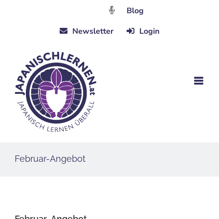
Zum
Blog
Inhalt
Newsletter
Login
springen
Februar-Angebot
Februar-Angebot