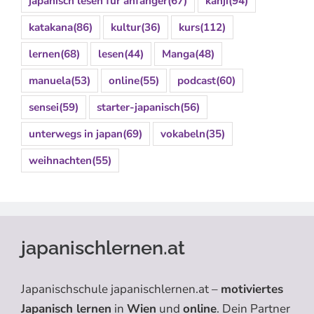
japanisch lesen für anfänger
(67)
kanji
(94)
katakana
(86)
kultur
(36)
kurs
(112)
lernen
(68)
lesen
(44)
Manga
(48)
manuela
(53)
online
(55)
podcast
(60)
sensei
(59)
starter-japanisch
(56)
unterwegs in japan
(69)
vokabeln
(35)
weihnachten
(55)
japanischlernen.at
Japanischschule japanischlernen.at –
motiviertes
Japanisch lernen
in
Wien
und
online
. Dein Partner