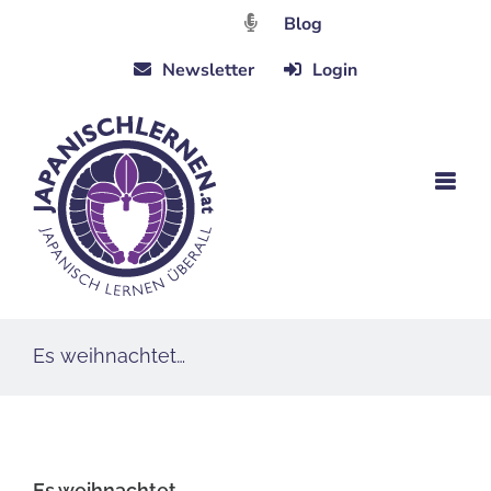
Zum
Blog
Inhalt
Newsletter
Login
springen
Es weihnachtet…
Es weihnachtet…