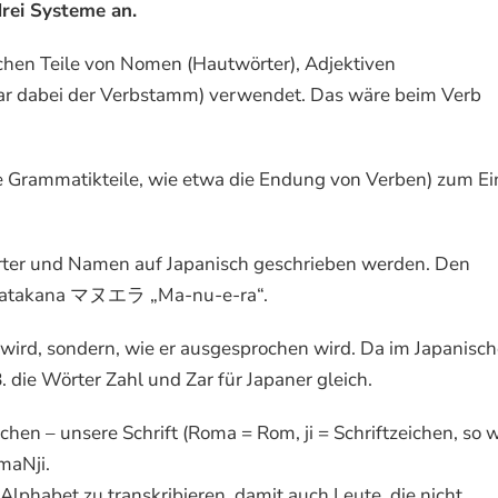
rei Systeme an.
ichen Teile von Nomen (Hautwörter), Adjektiven
war dabei der Verbstamm) verwendet. Das wäre beim Verb
ie Grammatikteile, wie etwa die Endung von Verben) zum Ei
ter und Namen auf Japanisch geschrieben werden. Den
n Katakana マヌエラ „Ma-nu-e-ra“.
wird, sondern, wie er ausgesprochen wird. Da im Japanisc
. die Wörter Zahl und Zar für Japaner gleich.
chen – unsere Schrift (Roma = Rom, ji = Schriftzeichen, so 
omaNji.
phabet zu transkribieren, damit auch Leute, die nicht