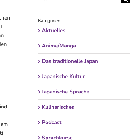
nach:
schen
Kategorien
d
Aktuelles
nn
den
Anime/Manga
Das traditionelle Japan
Japanische Kultur
Japanische Sprache
ind
Kulinarisches
Podcast
inem
t) –
Sprachkurse