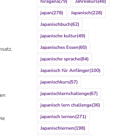
hiragana
(79)
Jahreskurs
(48)
japan
(278)
Japanisch
(228)
Japanischbuch
(62)
japanische kultur
(49)
Japanisches Essen
(60)
nsatz.
japanische sprache
(84)
Japanisch für Anfänger
(100)
japanischkurs
(57)
japanischlernchallenge
(67)
hen
japanisch lern challenge
(36)
japanisch lernen
(271)
wie
Japanischlernen
(198)