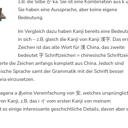
z.B. die Silbe か ka. Sie ist eine Kombination aus k 
Sie haben eine Aussprache, aber keine eigene
Bedeutung.
Im Vergleich dazu haben Kanji bereits eine Bedeu
in sich – z.B. gleich die Kanji von Kanji 漢字. Das er
Zeichen ist das alte Wort für 漢 China, das zweite
bedeutet 字 Schriftzeichen = chinesische Schriftze
ierte die Zeichen anfangs komplett aus China. Jedoch sind
sche Sprache samt der Grammatik mit der Schrift besser
na einzusetzen.
Hiragana a あeine Vereinfachung von 安, welches ursprünglic
n Kanji, z.B. das i イ vom ersten Kanji von meinem
s einige interessante geschichtliche Details, davon aber 