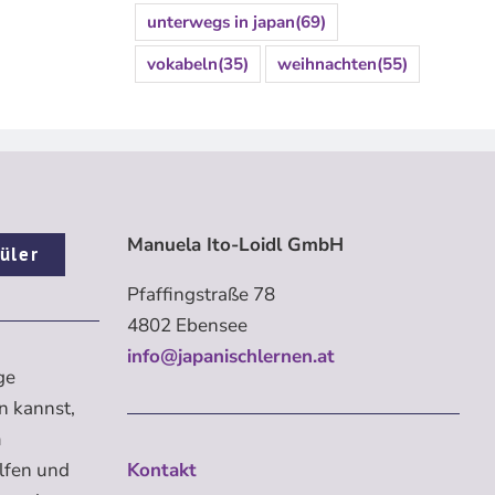
unterwegs in japan
(69)
vokabeln
(35)
weihnachten
(55)
Manuela Ito-Loidl GmbH
üler
Pfaffingstraße 78
4802 Ebensee
info@japanischlernen.at
ge
n kannst,
m
elfen und
Kontakt