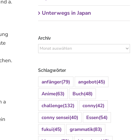
und a.
Unterwegs in Japan
tung
Archiv
ste
Archiv
ichen.
Schlagwörter
anfänger
(79)
angebot
(45)
Anime
(63)
Buch
(48)
h a
challenge
(132)
conny
(42)
conny sensei
(40)
Essen
(54)
ein
fukui
(45)
grammatik
(83)